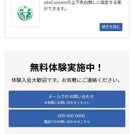
siteContentの上下余白無しに設定する事
ができます。
続きを読む
無料体験実施中！
体験入会大歓迎です。お気軽にご連絡ください。
メールでのお問い合わせ
お気軽にお問い合わせください
000-000-0000
電話でのお問い合わせはこちら