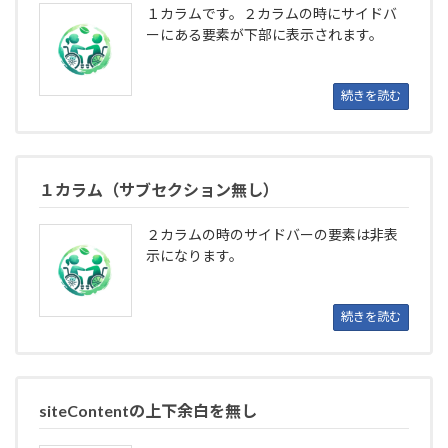
１カラムです。２カラムの時にサイドバ
ーにある要素が下部に表示されます。
続きを読む
１カラム（サブセクション無し）
２カラムの時のサイドバーの要素は非表
示になります。
続きを読む
siteContentの上下余白を無し