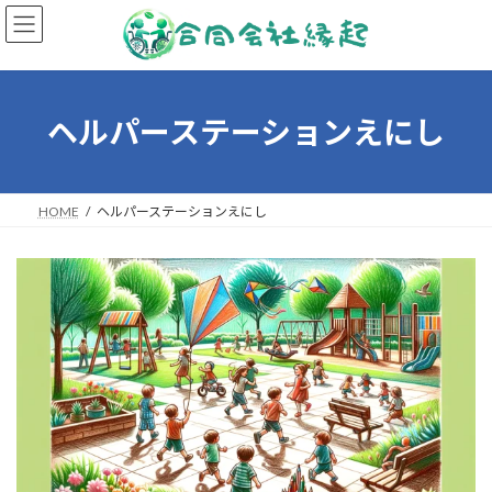
コ
ナ
ン
ビ
テ
ゲ
ン
ー
ツ
シ
へ
ョ
ヘルパーステーションえにし
ス
ン
キ
に
ッ
移
プ
動
HOME
ヘルパーステーションえにし